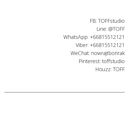
FB: TOFFstudio
Line: @TOFF
WhatsApp: +66815512121
Viber: +66815512121
WeChat: nowrajtborirak
Pinterest: toffstudio
Houzz: TOFF
All Right Reserved @ TOFF
Registered 2007