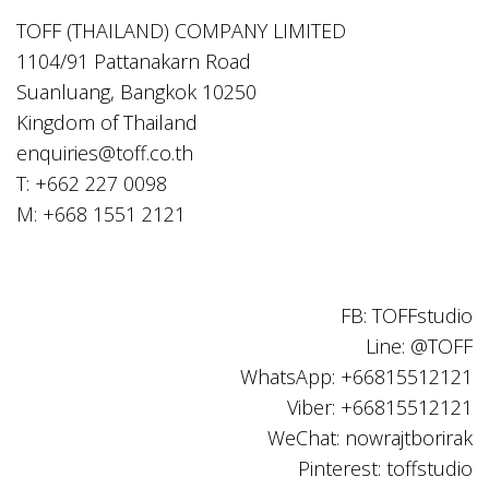
TOFF (THAILAND) COMPANY LIMITED
1104/91 Pattanakarn Road
Suanluang, Bangkok 10250
Kingdom of Thailand
enquiries@toff.co.th
T: +662 227 0098
M: +668 1551 2121
FB: TOFFstudio
Line: @TOFF
WhatsApp: +66815512121
Viber: +66815512121
WeChat: nowrajtborirak
Pinterest: toffstudio